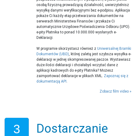
osobą fizyczną prowadzącą działalność, uwierzytelnisz
wysyłkę danymi weryfikacyjnymi bez e-podpisu. Aplikacja
pokaże Ci każdy etap przetwarzania dokumentów na
serwerach Ministerstwa Finansów i przekaże Ci
automatycznie Urzędowe Poświadczenia Odbioru (UPO).
e-pity Płatnika to ponad 10.000.000 wysłanych e-
Deklaracji.
W programie skorzystasz również z
Uniwersalnej Bramki
Dokumentów (UBD)
, której zaletą jest szybsza wysyłka e-
deklaracji w jednej skompresowanej paczce. Wystawiasz
duże ilości deklaracji i chciałabyś wczytać dane z
aplikacji kadrowych do e-pity Płatnika? Możesz
zaimportować deklaracje w plikach XML.
Zapoznaj się z
dokumentacją API
.
Zobacz film video
Dostarczanie
3