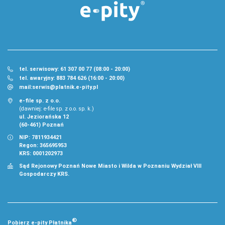
tel. serwisowy: 61 307 00 77 (08:00 - 20:00)
tel. awaryjny: 883 784 626 (16:00 - 20:00)
mail:
serwis@platnik.e-pity.pl
e-file sp. z o.o.
(dawniej: e-file sp. z o.o. sp. k.)
ul. Jeziorańska 12
(60-461) Poznań
NIP: 7811934421
Regon: 365695953
KRS: 0001202973
Sąd Rejonowy Poznań Nowe Miasto i Wilda w Poznaniu Wydział VIII
Gospodarczy KRS.
®
Pobierz
e‑
pity Płatnika