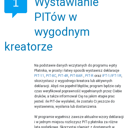
Wystawianie
1
PITów w
wygodnym
kreatorze
Na podstawie danych wczytanych do programu e-pity
Płatnika, w prosty i łatwy sposób wystawisz deklaracje
PIT-11
,
PIT-8C
,
PIT-4R
,
PIT-8AR
,
PIT-R
oraz
IFT-1/IFT-1R
,
skorzystasz z wygodnego kreatora lub aktywnych
deklaracji. Abyś nie popełnił błędów, program będzie cały
czas weryfikował poprawność wypełnianych przez Ciebie
druków, a także informował Cię na jakim etapie prac
jesteś: ile PIT-ów wysłałeś, ile zostało Ci jeszcze do
wystawienia, wysłania lub dostarczenia.
W programie wypełnisz zawsze aktualne wzory deklaracji
i w jednym miejscu rozliczysz PIT-y płatnika za różne
lata podatkowe. Skorzystaj również z dostępnych w