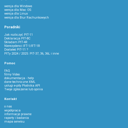
wersja dla Windows
wersja dla Mac OS
wersja dla Linux
wersja dla Biur Rachunkowych
Poradniki
Jak rozliczyć PIT-11
Deklaracja PIT-8C
Składam PIT-4R
Nierezydenci IFT-1/IFT-1R
Dostałeś PIT-11 ?
PITy 2024 / 2025: PIT-37, 36, 36L i inne
Pomoc
FAQ
filmy Video
dokumentacja - help
dane techniczne XML
usługi e-pity Płatnika API
Twoje zgłoszenie lub opinia
Kontakt
o nas
współpraca
informacje prawne
raporty i badania
mapa serwisu