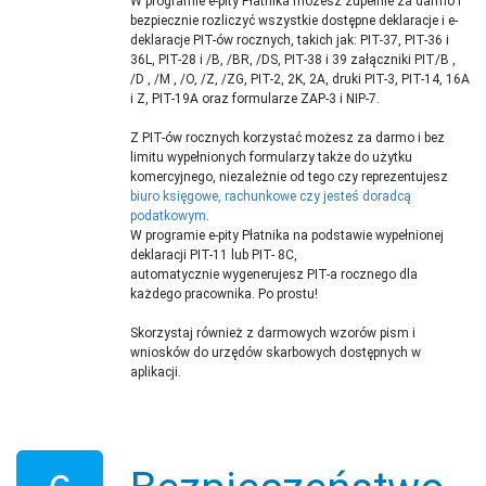
W programie e-pity Płatnika możesz zupełnie za darmo i
bezpiecznie rozliczyć wszystkie dostępne deklaracje i e-
deklaracje PIT-ów rocznych, takich jak: PIT-37, PIT-36 i
36L, PIT-28 i /B, /BR, /DS, PIT-38 i 39 załączniki PIT/B ,
/D , /M , /O, /Z, /ZG, PIT-2, 2K, 2A, druki PIT-3, PIT-14, 16A
i Z, PIT-19A oraz formularze ZAP-3 i NIP-7.
Z PIT-ów rocznych korzystać możesz za darmo i bez
limitu wypełnionych formularzy także do użytku
komercyjnego, niezależnie od tego czy reprezentujesz
biuro księgowe, rachunkowe czy jesteś doradcą
podatkowym
.
W programie e-pity Płatnika na podstawie wypełnionej
deklaracji PIT-11 lub PIT- 8C,
automatycznie wygenerujesz PIT-a rocznego dla
każdego pracownika. Po prostu!
Skorzystaj również z darmowych wzorów pism i
wniosków do urzędów skarbowych dostępnych w
aplikacji.