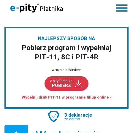
NAJLEPSZY SPOSÓB NA
Pobierz program i wypełniaj
PIT‑11, 8C i PIT‑4R
Wersja dla Windows
e-pity Płatnika
POBIERZ
Wypełnij druk PIT-11 w programie fillup online »
3 deklaracje
za darmo