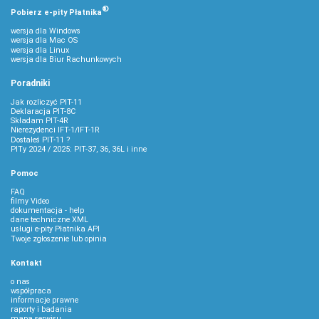
®
Pobierz
e‑
pity Płatnika
wersja dla Windows
wersja dla Mac OS
wersja dla Linux
wersja dla Biur Rachunkowych
Poradniki
Jak rozliczyć PIT-11
Deklaracja PIT-8C
Składam PIT-4R
Nierezydenci IFT-1/IFT-1R
Dostałeś PIT-11 ?
PITy 2024 / 2025: PIT-37, 36, 36L i inne
Pomoc
FAQ
filmy Video
dokumentacja - help
dane techniczne XML
usługi e-pity Płatnika API
Twoje zgłoszenie lub opinia
Kontakt
o nas
współpraca
informacje prawne
raporty i badania
mapa serwisu