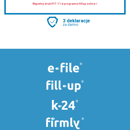
Wypełnij druk PIT-11 w programie fillup online »
3 deklaracje
za darmo