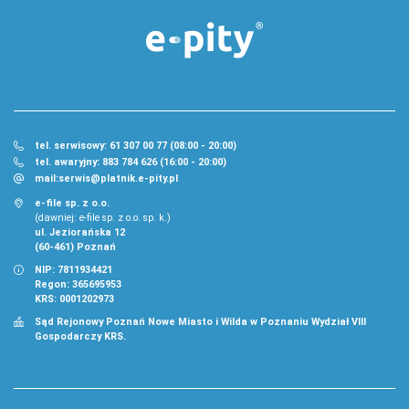
tel. serwisowy: 61 307 00 77 (08:00 - 20:00)
tel. awaryjny: 883 784 626 (16:00 - 20:00)
mail:
serwis@platnik.e-pity.pl
e-file sp. z o.o.
(dawniej: e-file sp. z o.o. sp. k.)
ul. Jeziorańska 12
(60-461) Poznań
NIP: 7811934421
Regon: 365695953
KRS: 0001202973
Sąd Rejonowy Poznań Nowe Miasto i Wilda w Poznaniu Wydział VIII
Gospodarczy KRS.