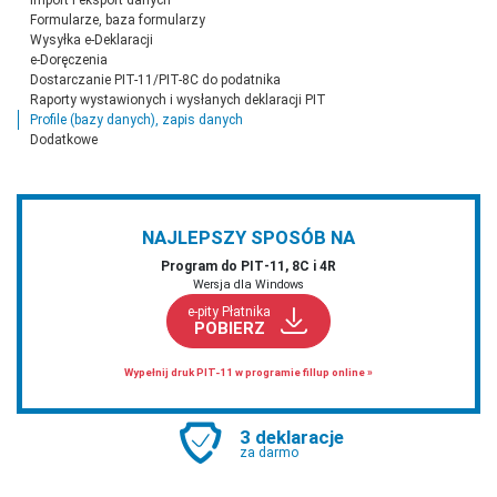
Formularze, baza formularzy
Wysyłka e-Deklaracji
e-Doręczenia
Dostarczanie PIT-11/PIT-8C do podatnika
Raporty wystawionych i wysłanych deklaracji PIT
Profile (bazy danych), zapis danych
Dodatkowe
NAJLEPSZY SPOSÓB NA
Program do PIT‑11, 8C i 4R
Wersja dla Windows
e-pity Płatnika
POBIERZ
Wypełnij druk PIT-11 w programie fillup online »
3 deklaracje
za darmo