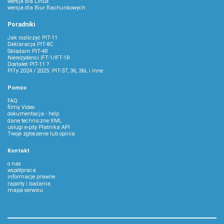
wersja dla Linux
wersja dla Biur Rachunkowych
Poradniki
Jak rozliczyć PIT-11
Deklaracja PIT-8C
Składam PIT-4R
Nierezydenci IFT-1/IFT-1R
Dostałeś PIT-11 ?
PITy 2024 / 2025: PIT-37, 36, 36L i inne
Pomoc
FAQ
filmy Video
dokumentacja - help
dane techniczne XML
usługi e-pity Płatnika API
Twoje zgłoszenie lub opinia
Kontakt
o nas
współpraca
informacje prawne
raporty i badania
mapa serwisu