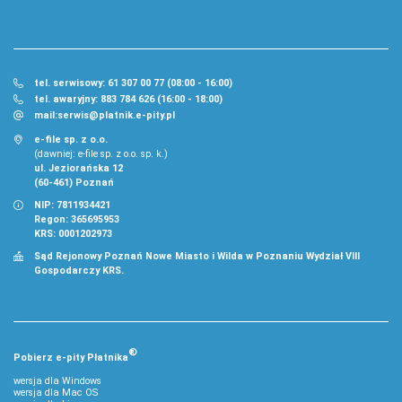
tel. serwisowy: 61 307 00 77 (08:00 - 16:00)
tel. awaryjny: 883 784 626 (16:00 - 18:00)
mail:
serwis@platnik.e-pity.pl
e-file sp. z o.o.
(dawniej: e-file sp. z o.o. sp. k.)
ul. Jeziorańska 12
(60-461) Poznań
NIP: 7811934421
Regon: 365695953
KRS: 0001202973
Sąd Rejonowy Poznań Nowe Miasto i Wilda w Poznaniu Wydział VIII
Gospodarczy KRS.
®
Pobierz
e‑
pity Płatnika
wersja dla Windows
wersja dla Mac OS