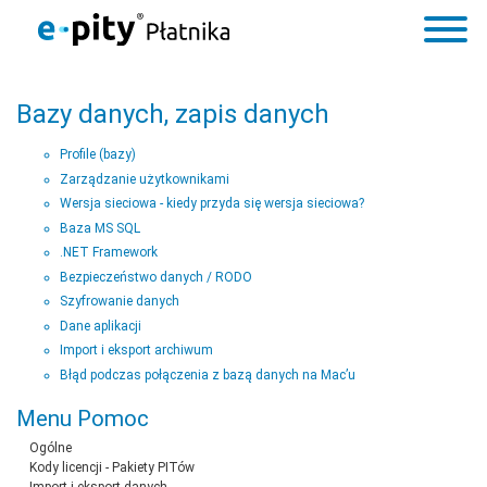
Bazy danych, zapis danych
Profile (bazy)
Zarządzanie użytkownikami
Wersja sieciowa - kiedy przyda się wersja sieciowa?
Baza MS SQL
.NET Framework
Bezpieczeństwo danych / RODO
Szyfrowanie danych
Dane aplikacji
Import i eksport archiwum
Błąd podczas połączenia z bazą danych na Mac’u
Menu Pomoc
Ogólne
Kody licencji - Pakiety PITów
Import i eksport danych