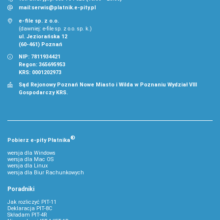
mail:
serwis@platnik.e-pity.pl
e-file sp. z o.o.
(dawniej: e-file sp. z o.o. sp. k.)
ul. Jeziorańska 12
(60-461) Poznań
NIP: 7811934421
Regon: 365695953
KRS: 0001202973
Sąd Rejonowy Poznań Nowe Miasto i Wilda w Poznaniu Wydział VIII
Gospodarczy KRS.
®
Pobierz
e‑
pity Płatnika
wersja dla Windows
wersja dla Mac OS
wersja dla Linux
wersja dla Biur Rachunkowych
Poradniki
Jak rozliczyć PIT-11
Deklaracja PIT-8C
Składam PIT-4R