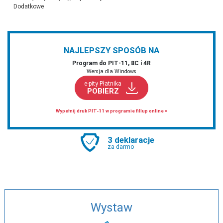
Dodatkowe
NAJLEPSZY SPOSÓB NA
Program do PIT‑11, 8C i 4R
Wersja dla Windows
e-pity Płatnika
POBIERZ
Wypełnij druk PIT-11 w programie fillup online »
3 deklaracje
za darmo
Wystaw