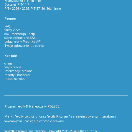
Nierezydenci IFT-1/IFT-1R
Dostałeś PIT-11 ?
PITy 2024 / 2025: PIT-37, 36, 36L i inne
Pomoc
FAQ
filmy Video
dokumentacja - help
dane techniczne XML
usługi e-pity Płatnika API
Twoje zgłoszenie lub opinia
Kontakt
o nas
współpraca
informacje prawne
raporty i badania
mapa serwisu
Program e-pity® Najlepsze w POLSCE.
Marki: "e-pity po prostu" oraz "e-pity Program" są zarejestrowanymi znakami
towarowymi i podlegają ochronie prawnej.
Wszelkie prawa zastrzeżone. Copyright 2015-2026
e-file sp. z o.o.