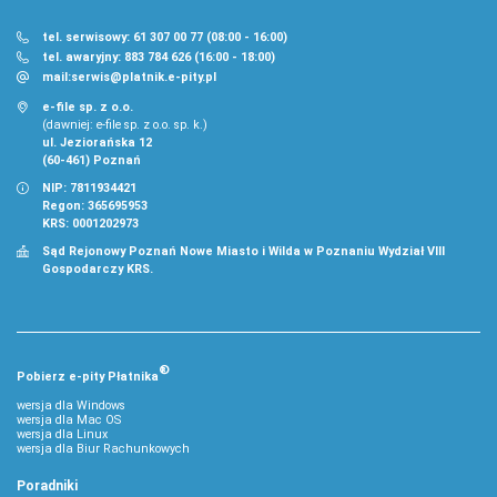
tel. serwisowy: 61 307 00 77 (08:00 - 16:00)
tel. awaryjny: 883 784 626 (16:00 - 18:00)
mail:
serwis@platnik.e-pity.pl
e-file sp. z o.o.
(dawniej: e-file sp. z o.o. sp. k.)
ul. Jeziorańska 12
(60-461) Poznań
NIP: 7811934421
Regon: 365695953
KRS: 0001202973
Sąd Rejonowy Poznań Nowe Miasto i Wilda w Poznaniu Wydział VIII
Gospodarczy KRS.
®
Pobierz
e‑
pity Płatnika
wersja dla Windows
wersja dla Mac OS
wersja dla Linux
wersja dla Biur Rachunkowych
Poradniki