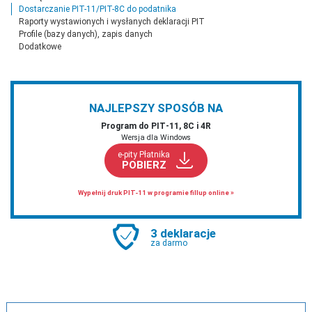
Dostarczanie PIT-11/PIT-8C do podatnika
Raporty wystawionych i wysłanych deklaracji PIT
Profile (bazy danych), zapis danych
Dodatkowe
NAJLEPSZY SPOSÓB NA
Program do PIT‑11, 8C i 4R
Wersja dla Windows
e-pity Płatnika
POBIERZ
Wypełnij druk PIT-11 w programie fillup online »
3 deklaracje
za darmo