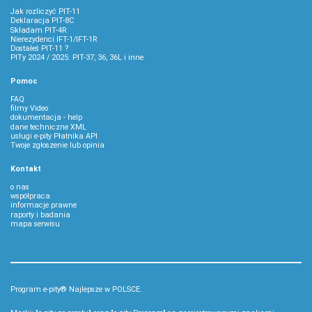
Jak rozliczyć PIT-11
Deklaracja PIT-8C
Składam PIT-4R
Nierezydenci IFT-1/IFT-1R
Dostałeś PIT-11 ?
PITy 2024 / 2025: PIT-37, 36, 36L i inne
Pomoc
FAQ
filmy Video
dokumentacja - help
dane techniczne XML
usługi e-pity Płatnika API
Twoje zgłoszenie lub opinia
Kontakt
o nas
współpraca
informacje prawne
raporty i badania
mapa serwisu
Program e-pity® Najlepsze w POLSCE.