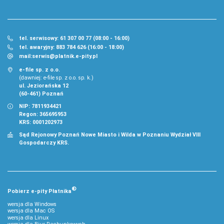
tel. serwisowy: 61 307 00 77 (08:00 - 16:00)
tel. awaryjny: 883 784 626 (16:00 - 18:00)
mail:
serwis@platnik.e-pity.pl
e-file sp. z o.o.
(dawniej: e-file sp. z o.o. sp. k.)
ul. Jeziorańska 12
(60-461) Poznań
NIP: 7811934421
Regon: 365695953
KRS: 0001202973
Sąd Rejonowy Poznań Nowe Miasto i Wilda w Poznaniu Wydział VIII
Gospodarczy KRS.
®
Pobierz
e‑
pity Płatnika
wersja dla Windows
wersja dla Mac OS
wersja dla Linux