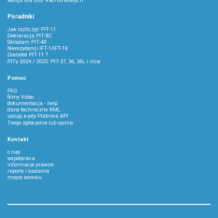
wersja dla Biur Rachunkowych
Poradniki
Jak rozliczyć PIT-11
Deklaracja PIT-8C
Składam PIT-4R
Nierezydenci IFT-1/IFT-1R
Dostałeś PIT-11 ?
PITy 2024 / 2025: PIT-37, 36, 36L i inne
Pomoc
FAQ
filmy Video
dokumentacja - help
dane techniczne XML
usługi e-pity Płatnika API
Twoje zgłoszenie lub opinia
Kontakt
o nas
współpraca
informacje prawne
raporty i badania
mapa serwisu