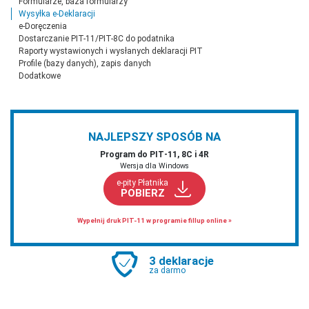
Formularze, baza formularzy
Wysyłka e-Deklaracji
e-Doręczenia
Dostarczanie PIT-11/PIT-8C do podatnika
Raporty wystawionych i wysłanych deklaracji PIT
Profile (bazy danych), zapis danych
Dodatkowe
NAJLEPSZY SPOSÓB NA
Program do PIT‑11, 8C i 4R
Wersja dla Windows
e-pity Płatnika
POBIERZ
Wypełnij druk PIT-11 w programie fillup online »
3 deklaracje
za darmo