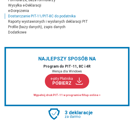
Wysyłka e-Deklaracji
e-Doręczenia
Dostarczanie PIT-11/PIT-8C do podatnika
Raporty wystawionych i wysłanych deklaracji PIT
Profile (bazy danych), zapis danych
Dodatkowe
NAJLEPSZY SPOSÓB NA
Program do PIT‑11, 8C i 4R
Wersja dla Windows
e-pity Płatnika
POBIERZ
Wypełnij druk PIT-11 w programie fillup online »
3 deklaracje
za darmo