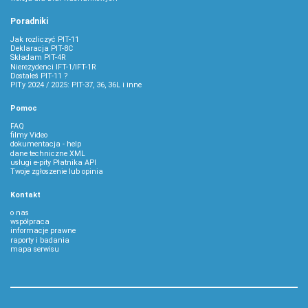
Poradniki
Jak rozliczyć PIT-11
Deklaracja PIT-8C
Składam PIT-4R
Nierezydenci IFT-1/IFT-1R
Dostałeś PIT-11 ?
PITy 2024 / 2025: PIT-37, 36, 36L i inne
Pomoc
FAQ
filmy Video
dokumentacja - help
dane techniczne XML
usługi e-pity Płatnika API
Twoje zgłoszenie lub opinia
Kontakt
o nas
współpraca
informacje prawne
raporty i badania
mapa serwisu