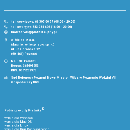
tel. serwisowy: 61 307 00 77 (08:00 - 20:00)
tel. awaryjny: 883 784 626 (16:00 - 20:00)
mail:
serwis@platnik.e-pity.pl
e-file sp. z o.o.
(dawniej: e-file sp. z o.o. sp. k.)
ul. Jeziorańska 12
(60-461) Poznań
NIP: 7811934421
Regon: 365695953
KRS: 0001202973
Sąd Rejonowy Poznań Nowe Miasto i Wilda w Poznaniu Wydział VIII
Gospodarczy KRS.
®
Pobierz
e‑
pity Płatnika
wersja dla Windows
wersja dla Mac OS
wersja dla Linux
wersja dla Biur Rachunkowych