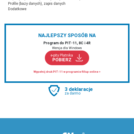
Profile (bazy danych), zapis danych
Dodatkowe
NAJLEPSZY SPOSÓB NA
Program do PIT‑11, 8C i 4R
Wersja dla Windows
e-pity Płatnika
POBIERZ
Wypełnij druk PIT-11 w programie fillup online »
3 deklaracje
za darmo