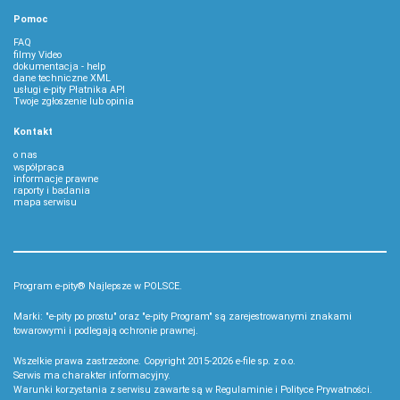
Pomoc
FAQ
filmy Video
dokumentacja - help
dane techniczne XML
usługi e-pity Płatnika API
Twoje zgłoszenie lub opinia
Kontakt
o nas
współpraca
informacje prawne
raporty i badania
mapa serwisu
Program e-pity® Najlepsze w POLSCE.
Marki: "e-pity po prostu" oraz "e-pity Program" są zarejestrowanymi znakami
towarowymi i podlegają ochronie prawnej.
Wszelkie prawa zastrzeżone. Copyright 2015-2026
e-file sp. z o.o.
Serwis ma charakter informacyjny.
Warunki korzystania z serwisu zawarte są w
Regulaminie
i
Polityce Prywatności
.