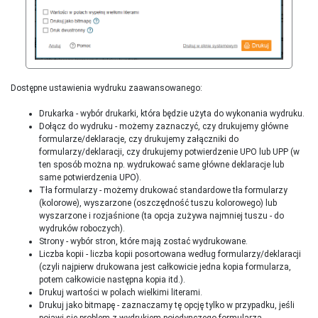
Dostępne ustawienia wydruku zaawansowanego:
Drukarka - wybór drukarki, która będzie użyta do wykonania wydruku.
Dołącz do wydruku - możemy zaznaczyć, czy drukujemy główne
formularze/deklaracje, czy drukujemy załączniki do
formularzy/deklaracji, czy drukujemy potwierdzenie UPO lub UPP (w
ten sposób można np. wydrukować same główne deklaracje lub
same potwierdzenia UPO).
Tła formularzy - możemy drukować standardowe tła formularzy
(kolorowe), wyszarzone (oszczędność tuszu kolorowego) lub
wyszarzone i rozjaśnione (ta opcja zużywa najmniej tuszu - do
wydruków roboczych).
Strony - wybór stron, które mają zostać wydrukowane.
Liczba kopii - liczba kopii posortowana według formularzy/deklaracji
(czyli najpierw drukowana jest całkowicie jedna kopia formularza,
potem całkowicie następna kopia itd.).
Drukuj wartości w polach wielkimi literami.
Drukuj jako bitmapę - zaznaczamy tę opcję tylko w przypadku, jeśli
pojawi się problem z wydrukiem pojedynczego formularza.