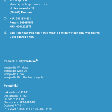
e-file sp. z o.o.
(dawniej: e-file sp. z o.o. sp. k.)
ul. Jeziorańska 12
(60-461) Poznań
NIP: 7811934421
Regon: 365695953
KRS: 0001202973
Sąd Rejonowy Poznań Nowe Miasto i Wilda w Poznaniu Wydział VIII
Gospodarczy KRS.
®
Pobierz
e‑
pity Płatnika
wersja dla Windows
wersja dla Mac OS
wersja dla Linux
wersja dla Biur Rachunkowych
Poradniki
Jak rozliczyć PIT-11
Deklaracja PIT-8C
Składam PIT-4R
Nierezydenci IFT-1/IFT-1R
Dostałeś PIT-11 ?
PITy 2024 / 2025: PIT-37, 36, 36L i inne