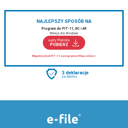
NAJLEPSZY SPOSÓB NA
Program do PIT‑11, 8C i 4R
Wersja dla Windows
e-pity Płatnika
POBIERZ
Wypełnij druk PIT-11 w programie fillup online »
3 deklaracje
za darmo