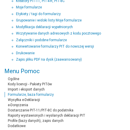
Kreatory PIT-11, PIT4-R, PIT-8C
Moje formularze
Etykiety / tagi do formularzy
Grupowanie i widoki listy Moje formularze
Modyfikacja deklaracji wypełnionych
Wczytywanie danych adresowych z kodu pocztowego
Załączniki i podobne formularze
Konwertowanie formularzy PIT do nowszej wersji
Drukowanie
Zapis pliku PDF na dysk (zaawansowany)
Menu Pomoc
Ogólne
Kody licencji - Pakiety PITów
Import i eksport danych
Formularze, baza formularzy
Wysyłka e-Deklaracji
e-Doręczenia
Dostarczanie PIT-11/PIT-8C do podatnika
Raporty wystawionych i wysłanych deklaracji PIT
Profile (bazy danych), zapis danych
Dodatkowe