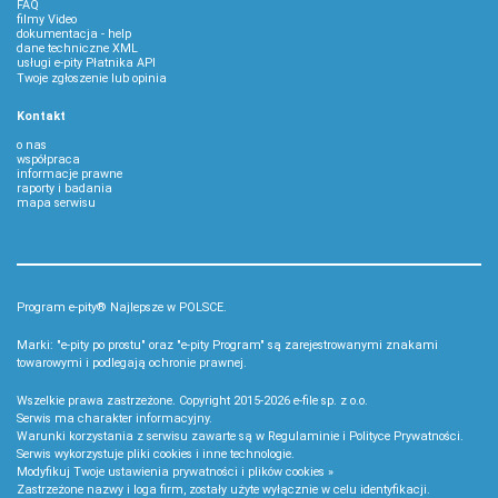
FAQ
filmy Video
dokumentacja - help
dane techniczne XML
usługi e-pity Płatnika API
Twoje zgłoszenie lub opinia
Kontakt
o nas
współpraca
informacje prawne
raporty i badania
mapa serwisu
Program e-pity® Najlepsze w POLSCE.
Marki: "e-pity po prostu" oraz "e-pity Program" są zarejestrowanymi znakami
towarowymi i podlegają ochronie prawnej.
Wszelkie prawa zastrzeżone. Copyright 2015-2026
e-file sp. z o.o.
Serwis ma charakter informacyjny.
Warunki korzystania z serwisu zawarte są w
Regulaminie
i
Polityce Prywatności
.
Serwis wykorzystuje
pliki cookies i inne technologie
.
Modyfikuj Twoje ustawienia prywatności i plików cookies »
Zastrzeżone nazwy i loga firm, zostały użyte wyłącznie w celu identyfikacji.