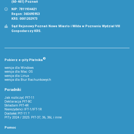
(60-461) Poznań
NIP: 7811934421
Regon: 365695953
KRS: 0001202973
Sąd Rejonowy Poznań Nowe Miasto i Wilda w Poznaniu Wydział VIII
Gospodarczy KRS.
®
Pobierz
e‑
pity Płatnika
wersja dla Windows
wersja dla Mac OS
wersja dla Linux
wersja dla Biur Rachunkowych
Poradniki
Jak rozliczyć PIT-11
Deklaracja PIT-8C
Składam PIT-4R
Nierezydenci IFT-1/IFT-1R
Dostałeś PIT-11 ?
PITy 2024 / 2025: PIT-37, 36, 36L i inne
Pomoc