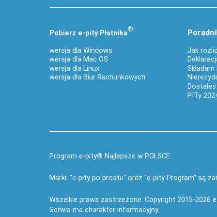
®
Poradni
Pobierz
e‑
pity Płatnika
wersja dla Windows
Jak rozli
wersja dla Mac OS
Deklaracj
wersja dla Linux
Składam 
wersja dla Biur Rachunkowych
Nierezyde
Dostałeś
PITy 2024
Program e-pity® Najlepsze w POLSCE.
Marki: "e-pity po prostu" oraz "e-pity Program" są 
Wszelkie prawa zastrzeżone. Copyright 2015-2026
e
Serwis ma charakter informacyjny.