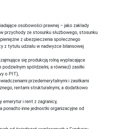
siadające osobowości prawnej – jako zakłady
dów przychody ze stosunku służbowego, stosunku
i pieniężne z ubezpieczenia społecznego
ty z tytułu udziału w nadwyżce bilansowej
e zajmujące się produkcją rolną wypłacające
podzielnym spółdzielni, a również} zasiłki
y o PIT),
świadczeniami przedemerytalnymi i zasiłkami
znego, rentami strukturalnymi, a dodatkowo
 emerytur i rent z zagranicy,
 a ponadto inne jednostki organizacyjne od