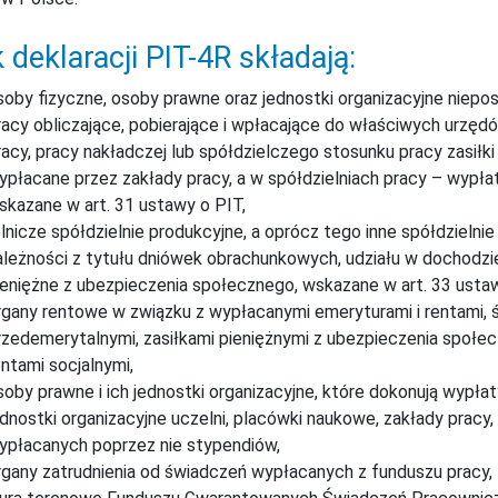
 deklaracji PIT-4R składają:
soby fizyczne, osoby prawne oraz jednostki organizacyjne niepo
racy obliczające, pobierające i wpłacające do właściwych urzę
racy, pracy nakładczej lub spółdzielczego stosunku pracy zasiłk
ypłacane przez zakłady pracy, a w spółdzielniach pracy – wypła
skazane w art. 31 ustawy o PIT,
olnicze spółdzielnie produkcyjne, a oprócz tego inne spółdzielni
ależności z tytułu dniówek obrachunkowych, udziału w dochodzie 
ieniężne z ubezpieczenia społecznego, wskazane w art. 33 ustaw
rgany rentowe w związku z wypłacanymi emeryturami i rentami, 
rzedemerytalnymi, zasiłkami pieniężnymi z ubezpieczenia społec
entami socjalnymi,
soby prawne i ich jednostki organizacyjne, które dokonują wypłaty
ednostki organizacyjne uczelni, placówki naukowe, zakłady pracy,
ypłacanych poprzez nie stypendiów,
rgany zatrudnienia od świadczeń wypłacanych z funduszu pracy,