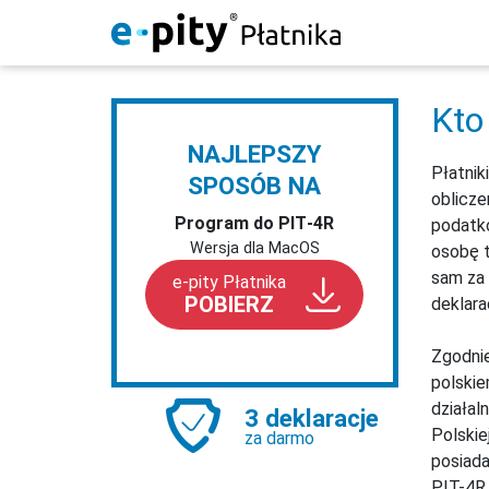
Kto
NAJLEPSZY
Płatni
SPOSÓB NA
oblicze
Program do PIT‑4R
podatko
Wersja dla MacOS
osobę t
sam za 
e-pity Płatnika
POBIERZ
deklara
Zgodnie
polskie
działal
3 deklaracje
Polskie
za darmo
posiada
PIT-4R