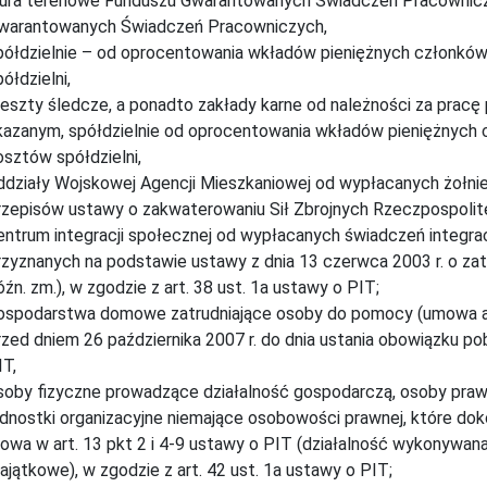
iura terenowe Funduszu Gwarantowanych Świadczeń Pracownic
warantowanych Świadczeń Pracowniczych,
półdzielnie – od oprocentowania wkładów pieniężnych członków 
ółdzielni,
reszty śledcze, a ponadto zakłady karne od należności za pra
kazanym, spółdzielnie od oprocentowania wkładów pieniężnych c
osztów spółdzielni,
ddziały Wojskowej Agencji Mieszkaniowej od wypłacanych żołni
rzepisów ustawy o zakwaterowaniu Sił Zbrojnych Rzeczpospolitej
entrum integracji społecznej od wypłacanych świadczeń integracy
rzyznanych na podstawie ustawy z dnia 13 czerwca 2003 r. o zatru
óźn. zm.), w zgodzie z art. 38 ust. 1a ustawy o PIT;
ospodarstwa domowe zatrudniające osoby do pomocy (umowa a
rzed dniem 26 października 2007 r. do dnia ustania obowiązku pob
IT,
soby fizyczne prowadzące działalność gospodarczą, osoby prawne
ednostki organizacyjne niemające osobowości prawnej, które dokon
owa w art. 13 pkt 2 i 4-9 ustawy o PIT (działalność wykonywana 
ajątkowe), w zgodzie z art. 42 ust. 1a ustawy o PIT;