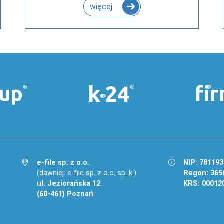
więcej
e-file sp. z o.o.
NIP: 78119
(dawniej: e-file sp. z o.o. sp. k.)
Regon: 365
ul. Jeziorańska 12
KRS: 00012
(60-461) Poznań