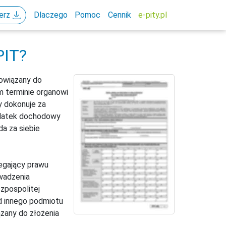
erz
Dlaczego
Pomoc
Cennik
e-pity.pl
PIT?
owiązany do
m terminie organowi
y dokonuje za
podatek dochodowy
da za siebie
legający prawu
owadzenia
czpospolitej
d innego podmiotu
ązany do złożenia