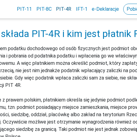
PIT-11
PIT-8C
PIT-4R
IFT-1
e-Deklaracje
Pobi
 składa PIT-4R i kim jest płatnik 
kiem podatku dochodowego od osób fizycznych jest podmiot ob
nia i pobrania od podatnika podatku i wpłacenia go we właściwy
wemu. A więc płatnikiem można określić podmiot, który zapłat
rzecią, nie jest nim jednakże podatnik wpłacający zaliczki na 
siebie. Gdy więc podatnik wpłaca zaliczki sam za siebie, nie skła
cji PIT 4R.
 z prawem polskim, płatnikiem określa się jedynie podmiot pod
mu, tzn. podmiot posiadający miejsce zamieszkania, miejsce pr
ności, siedzibę, oddział, placówkę albo zakład na terytorium Rze
j. Oczywiście możliwe jest otrzymanie wynagrodzenia również o
jącego siedzibę za granicą. Taki podmiot nie jest jednak zobowi
 w Polsce.