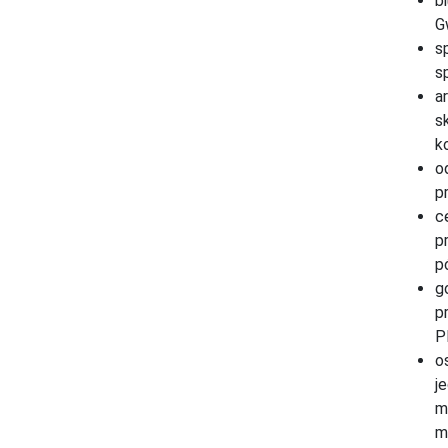
b
G
s
sp
a
s
k
o
p
c
p
p
g
p
P
o
j
m
m