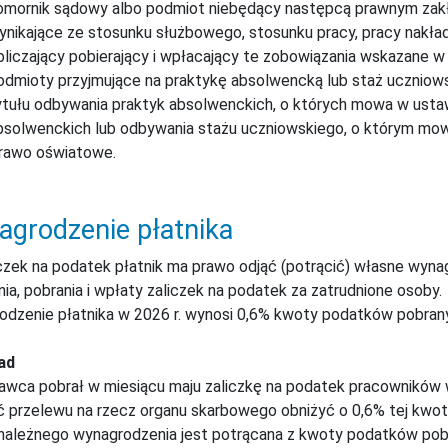
omornik sądowy albo podmiot niebędący następcą prawnym zakł
ynikające ze stosunku służbowego, stosunku pracy, pracy nakład
bliczający pobierający i wpłacający te zobowiązania wskazane w a
odmioty przyjmujące na praktykę absolwencką lub staż uczniow
ytułu odbywania praktyk absolwenckich, o których mowa w ustawi
bsolwenckich lub odbywania stażu uczniowskiego, o którym mowa 
rawo oświatowe.
grodzenie płatnika
czek na podatek płatnik ma prawo odjąć (potrącić) własne wyna
nia, pobrania i wpłaty zaliczek na podatek za zatrudnione osoby.
dzenie płatnika w 2026 r. wynosi 0,6% kwoty podatków pobran
ad
wca pobrał w miesiącu maju zaliczkę na podatek pracowników 
 przelewu na rzecz organu skarbowego obniżyć o 0,6% tej kwoty,
ależnego wynagrodzenia jest potrącana z kwoty podatków pobr