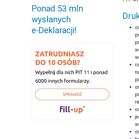
Ponad 53 mln
Druk
wysłanych
o
e‑Deklaracji!
p
p
w
w
r
n
p
o
p
r
o
j
w
o