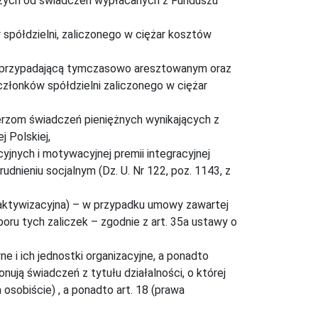
zych od świadczeń wypłacanych z Funduszu
spółdzielni, zaliczonego w ciężar kosztów
cę przypadającą tymczasowo aresztowanym oraz
złonków spółdzielni zaliczonego w ciężar
erzom świadczeń pieniężnych wynikających z
 Polskiej,
jnych i motywacyjnej premii integracyjnej
dnieniu socjalnym (Dz. U. Nr 122, poz. 1143, z
ktywizacyjna) – w przypadku umowy zawartej
oru tych zaliczek – zgodnie z art. 35a ustawy o
 i ich jednostki organizacyjne, a ponadto
ują świadczeń z tytułu działalności, o której
osobiście) , a ponadto art. 18 (prawa