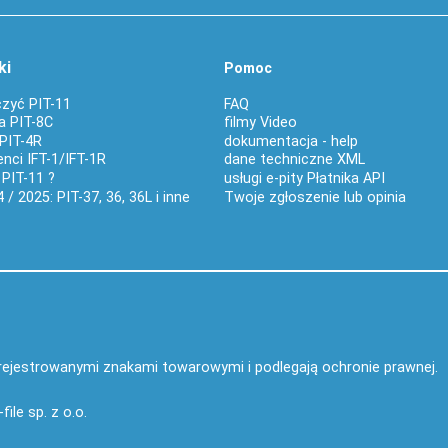
ki
Pomoc
czyć PIT-11
FAQ
a PIT-8C
filmy Video
PIT-4R
dokumentacja - help
nci IFT-1/IFT-1R
dane techniczne XML
 PIT-11 ?
usługi e-pity Płatnika API
 / 2025: PIT-37, 36, 36L i inne
Twoje zgłoszenie lub opinia
zarejestrowanymi znakami towarowymi i podlegają ochronie prawnej.
-file sp. z o.o.