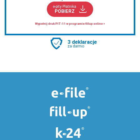
e-pity Płatnika
POBIERZ
Wypełnij druk PIT-11 w programie fillup online »
3 deklaracje
za darmo