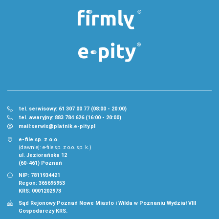
tel. serwisowy: 61 307 00 77 (08:00 - 20:00)
tel. awaryjny: 883 784 626 (16:00 - 20:00)
mail:
serwis@platnik.e-pity.pl
e-file sp. z o.o.
(dawniej: e-file sp. z o.o. sp. k.)
ul. Jeziorańska 12
(60-461) Poznań
NIP: 7811934421
Regon: 365695953
KRS: 0001202973
Sąd Rejonowy Poznań Nowe Miasto i Wilda w Poznaniu Wydział VIII
Gospodarczy KRS.