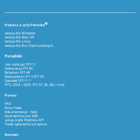
®
Pobierz
e‑
pity Płatnika
wersja dla Windows
wersja dla Mac OS
wersja dla Linux
wersja dla Biur Rachunkowych
Poradniki
Jak rozliczyć PIT-11
Deklaracja PIT-8C
Składam PIT-4R
Nierezydenci IFT-1/IFT-1R
Dostałeś PIT-11 ?
PITy 2024 / 2025: PIT-37, 36, 36L i inne
Pomoc
FAQ
filmy Video
dokumentacja - help
dane techniczne XML
usługi e-pity Płatnika API
Twoje zgłoszenie lub opinia
Kontakt