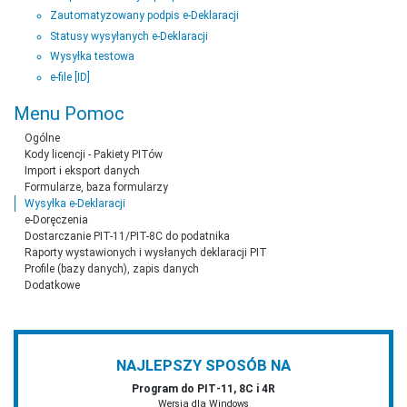
Zautomatyzowany podpis e-Deklaracji
Statusy wysyłanych e-Deklaracji
Wysyłka testowa
e-file [ID]
Menu Pomoc
Ogólne
Kody licencji - Pakiety PITów
Import i eksport danych
Formularze, baza formularzy
Wysyłka e-Deklaracji
e-Doręczenia
Dostarczanie PIT-11/PIT-8C do podatnika
Raporty wystawionych i wysłanych deklaracji PIT
Profile (bazy danych), zapis danych
Dodatkowe
NAJLEPSZY SPOSÓB NA
Program do PIT‑11, 8C i 4R
Wersja dla Windows