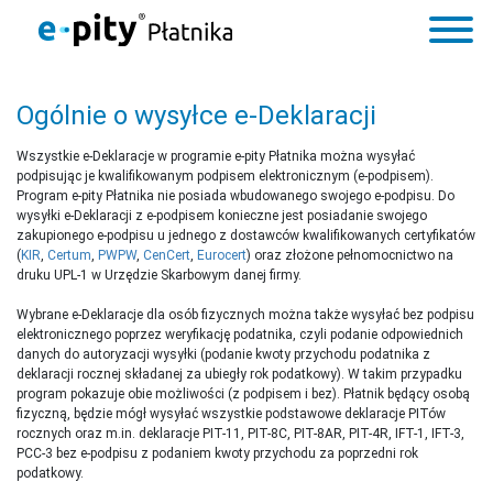
Ogólnie o wysyłce e-Deklaracji
Wszystkie e-Deklaracje w programie e-pity Płatnika można wysyłać
podpisując je kwalifikowanym podpisem elektronicznym (e-podpisem).
Program e-pity Płatnika nie posiada wbudowanego swojego e-podpisu. Do
wysyłki e-Deklaracji z e-podpisem konieczne jest posiadanie swojego
zakupionego e-podpisu u jednego z dostawców kwalifikowanych certyfikatów
(
KIR
,
Certum
,
PWPW
,
CenCert
,
Eurocert
) oraz złożone pełnomocnictwo na
druku UPL-1 w Urzędzie Skarbowym danej firmy.
Wybrane e-Deklaracje dla osób fizycznych można także wysyłać bez podpisu
elektronicznego poprzez weryfikację podatnika, czyli podanie odpowiednich
danych do autoryzacji wysyłki (podanie kwoty przychodu podatnika z
deklaracji rocznej składanej za ubiegły rok podatkowy). W takim przypadku
program pokazuje obie możliwości (z podpisem i bez). Płatnik będący osobą
fizyczną, będzie mógł wysyłać wszystkie podstawowe deklaracje PITów
rocznych oraz m.in. deklaracje PIT-11, PIT-8C, PIT-8AR, PIT-4R, IFT-1, IFT-3,
PCC-3 bez e-podpisu z podaniem kwoty przychodu za poprzedni rok
podatkowy.